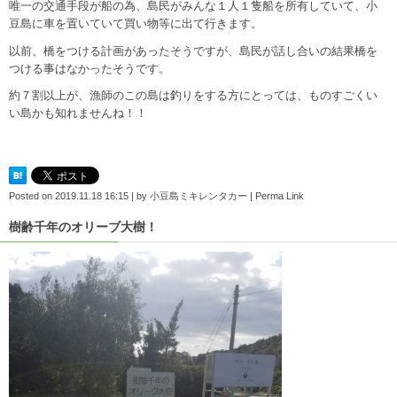
唯一の交通手段が船の為、島民がみんな１人１隻船を所有していて、小
豆島に車を置いていて買い物等に出て行きます。
以前、橋をつける計画があったそうですが、島民が話し合いの結果橋を
つける事はなかったそうです。
約７割以上が、漁師のこの島は釣りをする方にとっては、ものすごくい
い島かも知れませんね！！
Posted on
2019.11.18 16:15
|
by
小豆島ミキレンタカー
|
Perma Link
樹齢千年のオリーブ大樹！