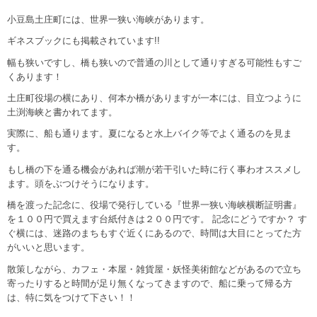
小豆島土庄町には、世界一狭い海峡があります。
ギネスブックにも掲載されています!!
幅も狭いですし、橋も狭いので普通の川として通りすぎる可能性もすご
くあります！
土庄町役場の横にあり、何本か橋がありますが一本には、目立つように
土渕海峡と書かれてます。
実際に、船も通ります。夏になると水上バイク等でよく通るのを見ま
す。
もし橋の下を通る機会があれば潮が若干引いた時に行く事わオススメし
ます。頭をぶつけそうになります。
橋を渡った記念に、役場で発行している『世界一狭い海峡横断証明書』
を１００円で買えます台紙付きは２００円です。 記念にどうですか？ す
ぐ横には、迷路のまちもすぐ近くにあるので、時間は大目にとってた方
がいいと思います。
散策しながら、カフェ・本屋・雑貨屋・妖怪美術館などがあるので立ち
寄ったりすると時間が足り無くなってきますので、船に乗って帰る方
は、特に気をつけて下さい！！