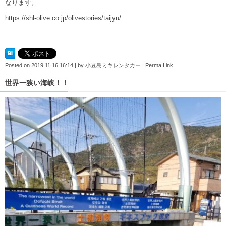
なります。
https://shl-olive.co.jp/olivestories/taijyu/
Posted on
2019.11.16 16:14
|
by
小豆島ミキレンタカー
|
Perma Link
世界一狭い海峡！！