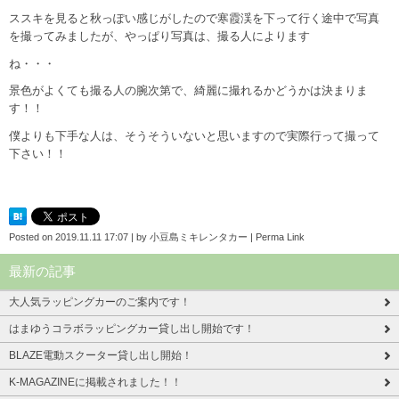
ススキを見ると秋っぽい感じがしたので寒霞渓を下って行く途中で写真
を撮ってみましたが、やっぱり写真は、撮る人によります
ね・・・
景色がよくても撮る人の腕次第で、綺麗に撮れるかどうかは決まりま
す！！
僕よりも下手な人は、そうそういないと思いますので実際行って撮って
下さい！！
Posted on
2019.11.11 17:07
|
by
小豆島ミキレンタカー
|
Perma Link
最新の記事
大人気ラッピングカーのご案内です！
はまゆうコラボラッピングカー貸し出し開始です！
BLAZE電動スクーター貸し出し開始！
K-MAGAZINEに掲載されました！！