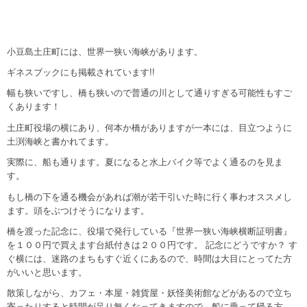
小豆島土庄町には、世界一狭い海峡があります。
ギネスブックにも掲載されています!!
幅も狭いですし、橋も狭いので普通の川として通りすぎる可能性もすご
くあります！
土庄町役場の横にあり、何本か橋がありますが一本には、目立つように
土渕海峡と書かれてます。
実際に、船も通ります。夏になると水上バイク等でよく通るのを見ま
す。
もし橋の下を通る機会があれば潮が若干引いた時に行く事わオススメし
ます。頭をぶつけそうになります。
橋を渡った記念に、役場で発行している『世界一狭い海峡横断証明書』
を１００円で買えます台紙付きは２００円です。 記念にどうですか？ す
ぐ横には、迷路のまちもすぐ近くにあるので、時間は大目にとってた方
がいいと思います。
散策しながら、カフェ・本屋・雑貨屋・妖怪美術館などがあるので立ち
寄ったりすると時間が足り無くなってきますので、船に乗って帰る方