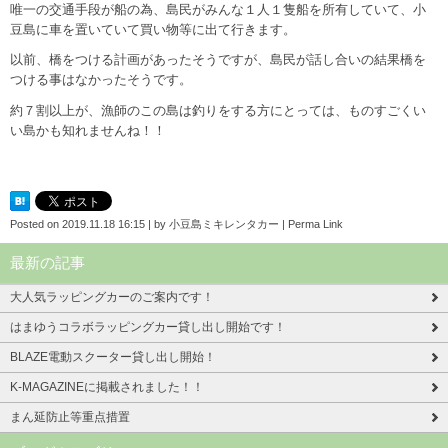
唯一の交通手段が船の為、島民がみんな１人１隻船を所有していて、小
豆島に車を置いていて買い物等に出て行きます。
以前、橋をつける計画があったそうですが、島民が話し合いの結果橋を
つける事はなかったそうです。
約７割以上が、漁師のこの島は釣りをする方にとっては、ものすごくい
い島かも知れませんね！！
Posted on
2019.11.18 16:15
|
by
小豆島ミキレンタカー
|
Perma Link
最新の記事
大人気ラッピングカーのご案内です！
はまゆうコラボラッピングカー貸し出し開始です！
BLAZE電動スクーター貸し出し開始！
K-MAGAZINEに掲載されました！！
まん延防止等重点措置