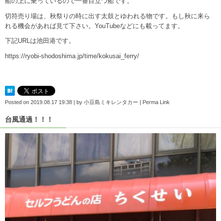
船の上に乗っているので一番目立つ船です。
切符売り場は、秋祭りの時に出す太鼓とゆわれる物です。もし秋に来ら
れる機会があれば見て下さい。YouTubeなどにも載ってます。
下記URLは池田港です。
https://ryobi-shodoshima.jp/time/kokusai_ferry/
Posted on
2019.08.17 19:38
|
by
小豆島ミキレンタカー
|
Perma Link
台風通過！！！