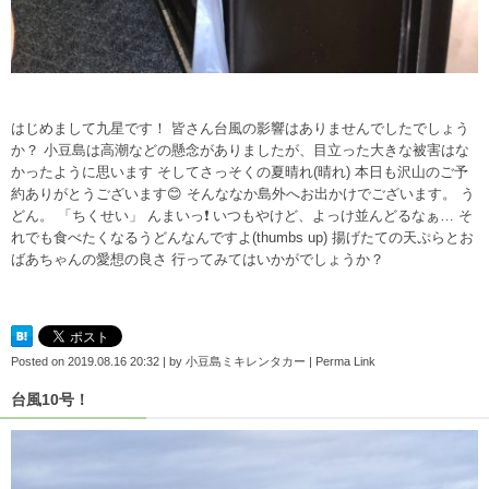
はじめまして九星です！ 皆さん台風の影響はありませんでしたでしょう
か？ 小豆島は高潮などの懸念がありましたが、目立った大きな被害はな
かったように思います そしてさっそくの夏晴れ(晴れ) 本日も沢山のご予
約ありがとうございます😊 そんななか島外へお出かけでございます。 う
どん。 「ちくせい」 んまいっ❗️ いつもやけど、よっけ並んどるなぁ… そ
れでも食べたくなるうどんなんですよ(thumbs up) 揚げたての天ぷらとお
ばあちゃんの愛想の良さ 行ってみてはいかがでしょうか？
Posted on
2019.08.16 20:32
|
by
小豆島ミキレンタカー
|
Perma Link
台風10号！