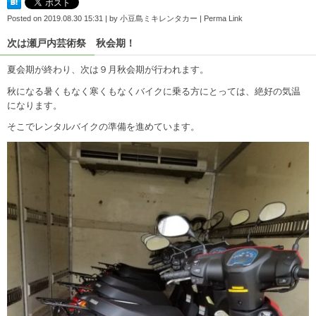
Posted on
2019.08.30 15:31
|
by
小豆島ミキレンタカー
|
Perma Link
次は瀬戸内芸術祭 秋会期！
夏会期が終わり、次は９月秋会期が行われます。
秋になる暑くもなく寒くもなくバイクに乗る方にとっては、絶好の気温
になります。
そこでレンタルバイクの準備を進めています。