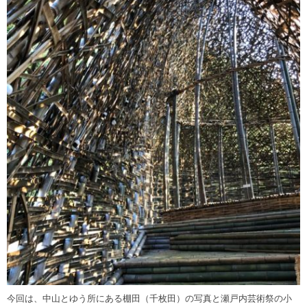
今回は、中山とゆう所にある棚田（千枚田）の写真と瀬戸内芸術祭の小