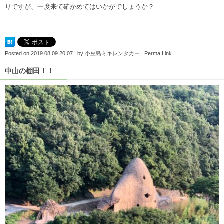
りですが、一度来て確かめてはいかがでしょうか？
Posted on
2019.08.09 20:07
|
by
小豆島ミキレンタカー
|
Perma Link
中山の棚田！！