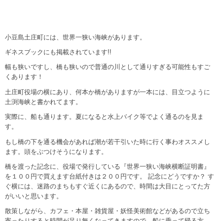
小豆島土庄町には、世界一狭い海峡があります。
ギネスブックにも掲載されています!!
幅も狭いですし、橋も狭いので普通の川として通りすぎる可能性もすご
くあります！
土庄町役場の横にあり、何本か橋がありますが一本には、目立つように
土渕海峡と書かれてます。
実際に、船も通ります。夏になると水上バイク等でよく通るのを見ま
す。
もし橋の下を通る機会があれば潮が若干引いた時に行く事わオススメし
ます。頭をぶつけそうになります。
橋を渡った記念に、役場で発行している『世界一狭い海峡横断証明書』
を１００円で買えます台紙付きは２００円です。 記念にどうですか？ す
ぐ横には、迷路のまちもすぐ近くにあるので、時間は大目にとってた方
がいいと思います。
散策しながら、カフェ・本屋・雑貨屋・妖怪美術館などがあるので立ち
寄ったりすると時間が足り無くなってきますので、船に乗って帰る方