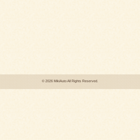
©
2026 MikiAuto All Rights Reserved.