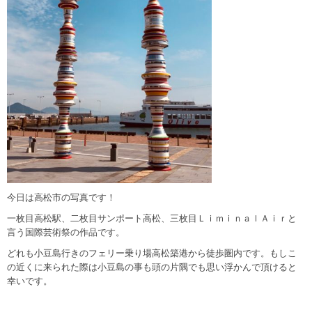
今日は高松市の写真です！
一枚目高松駅、二枚目サンポート高松、三枚目ＬｉｍｉｎａｌＡｉｒと
言う国際芸術祭の作品です。
どれも小豆島行きのフェリー乗り場高松築港から徒歩圏内です。もしこ
の近くに来られた際は小豆島の事も頭の片隅でも思い浮かんで頂けると
幸いです。