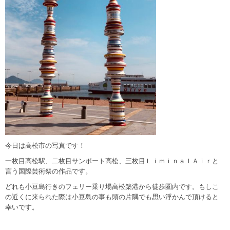
今日は高松市の写真です！
一枚目高松駅、二枚目サンポート高松、三枚目ＬｉｍｉｎａｌＡｉｒと
言う国際芸術祭の作品です。
どれも小豆島行きのフェリー乗り場高松築港から徒歩圏内です。もしこ
の近くに来られた際は小豆島の事も頭の片隅でも思い浮かんで頂けると
幸いです。