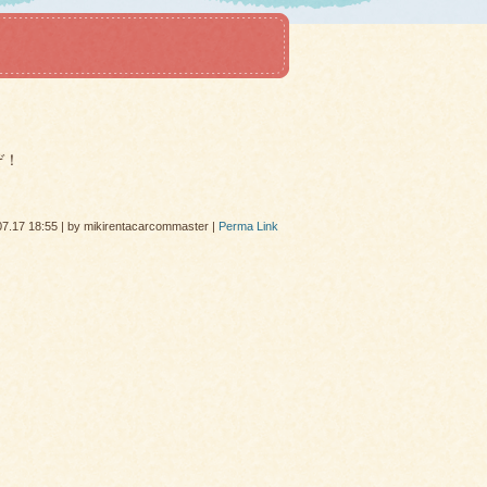
ぞ！
07.17 18:55
|
by
mikirentacarcommaster
|
Perma Link