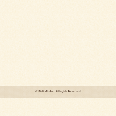
©
2026 MikiAuto All Rights Reserved.