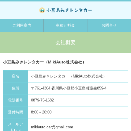
ご利用案内
車種と料金
お問合せ
会社概要
小豆島みきレンタカー（MikiAuto株式会社）
店名
小豆島みきレンタカー（MikiAuto株式会社）
住所
〒761-4304 香川県小豆郡小豆島町室生859-4
電話番号
0879-75-1682
受付時間
8:00～20:00
メールア
mikiauto.car@gmail.com
ドレス